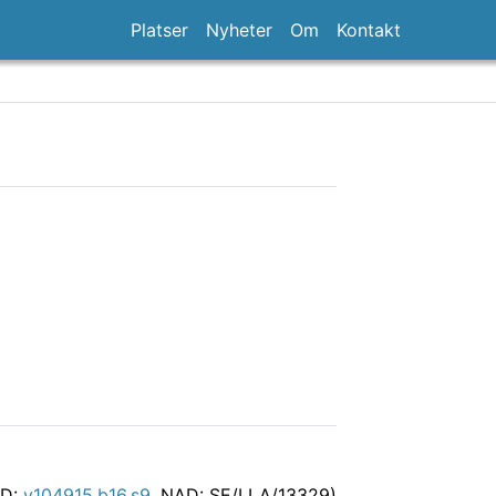
Platser
Nyheter
Om
Kontakt
AID:
v104915.b16.s9
, NAD: SE/LLA/13329)