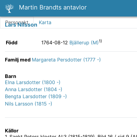
Martin Brandts antavlor
Personakt
Karta
Lars Nilsson
1)
Född
1764-08-12
Bjällerup (M)
Familj med
Margareta Persdotter (1777 -)
Barn
Elna Larsdotter (1800 -)
Anna Larsdotter (1804 -)
Bengta Larsdotter (1809 -)
Nils Larsson (1815 -)
Källor
1
.
Sankt Peters kloster AI:3 (1815-1819)
, Bild 16 / sid 9 (