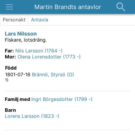
Martin Brandts antavlor
Platser
Personakt
Antavla
Nyheter
Lars Nilsson
Om
Fiskare, lotsdräng.
Kontakt
Far
:
Nils Larsson (1764 -)
Mor
:
Olena Lorensdotter (1773 -)
Född
1801-07-16
Brännö, Styrsö (O)
1)
Familj med
Ingri Börgesdotter (1799 -)
Barn
Lorens Larsson (1823 -)