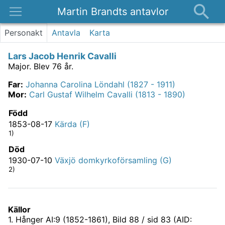
Martin Brandts antavlor
Platser
Personakt
Antavla
Karta
Nyheter
Lars Jacob Henrik Cavalli
Om
Major.
Blev 76 år.
Kontakt
Far
:
Johanna Carolina Löndahl (1827 - 1911)
Mor
:
Carl Gustaf Wilhelm Cavalli (1813 - 1890)
Född
1853-08-17
Kärda (F)
1)
Död
1930-07-10
Växjö domkyrkoförsamling (G)
2)
Källor
1
.
Hånger AI:9 (1852-1861)
, Bild 88 / sid 83 (AID: