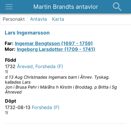
Martin Brandts antavlor
Platser
Personakt
Antavla
Karta
Nyheter
Lars Ingemarsson
Om
Far
:
Ingemar Bengtsson (1697 - 1759)
Kontakt
Mor
:
Ingeborg Larsdotter (1709 - 1741)
Född
1732
Åreved, Forsheda (F)
1)
d 13 Aug Christnades Ingemars barn i Åhrev. Tyskag.
kallades Lars
Jon i Brusa Pehr i Märåhs h Kirstin i Broddag. p Britta i Sg
Åhreved
Döpt
1732-08-13
Forsheda (F)
1)