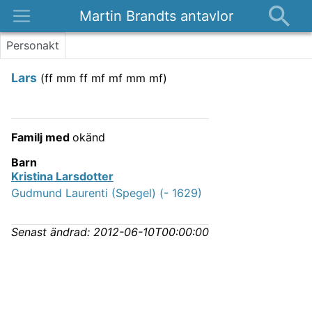
Martin Brandts antavlor
Platser
Personakt
Nyheter
Lars
(
ff mm ff mf mf mm mf
)
Om
Kontakt
Familj med
okänd
Barn
Kristina Larsdotter
Gudmund Laurenti (Spegel) (- 1629)
Senast ändrad:
2012-06-10T00:00:00