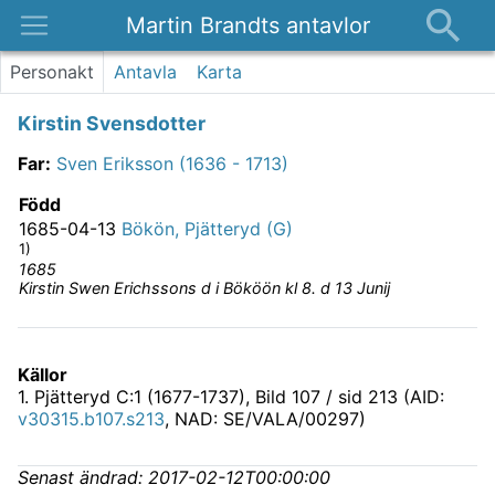
Martin Brandts antavlor
Platser
Personakt
Antavla
Karta
Nyheter
Kirstin Svensdotter
Om
Far
:
Sven Eriksson (1636 - 1713)
Kontakt
Född
1685-04-13
Bökön, Pjätteryd (G)
1)
1685
Kirstin Swen Erichssons d i Bököön kl 8. d 13 Junij
Källor
1
.
Pjätteryd C:1 (1677-1737)
, Bild 107 / sid 213 (AID:
v30315.b107.s213
, NAD: SE/VALA/00297)
Senast ändrad:
2017-02-12T00:00:00