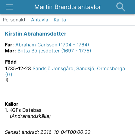
Martin Brandts antavlor
Platser
Personakt
Antavla
Karta
Nyheter
Kirstin Abrahamsdotter
Om
Far
:
Abraham Carlsson (1704 - 1764)
Kontakt
Mor
:
Britta Börjesdotter (1697 - 1775)
Född
1735-12-28
Sandsjö Jonsgård, Sandsjö, Ormesberga
(G)
1)
Källor
1
.
KGFs Databas
(
Andrahandskälla
)
Senast ändrad:
2016-10-04T00:00:00