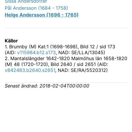
Sissa Andersdotter
Pål Andersson (1684 - 1758)
Helge Andersson (1696 - 1765)
Källor
1
.
Brunnby (M) Kat:1 (1698-1698)
, Bild 12 / sid 173
(AID:
v115984.b12.s173
, NAD: SE/LLA/13045)
2
.
Mantalslängder 1642-1820 Malmöhus län 1658-1820
(M) 48 (1720-1720)
, Bild 2640 / sid 2651 (AID:
v842483.b2640.s2651
, NAD: SE/RA/5520312)
Senast ändrad:
2018-02-04T00:00:00