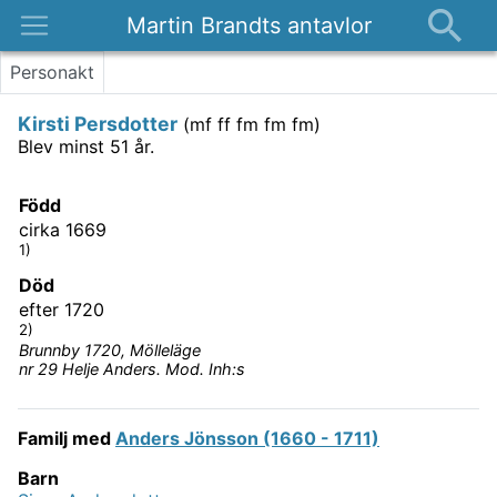
Martin Brandts antavlor
Platser
Personakt
Nyheter
Kirsti Persdotter
(
mf ff fm fm fm
)
Om
Blev minst 51 år.
Kontakt
Född
cirka 1669
1)
Död
efter 1720
2)
Brunnby 1720, Mölleläge
nr 29 Helje Anders. Mod. Inh:s
Familj med
Anders Jönsson (1660 - 1711)
Barn