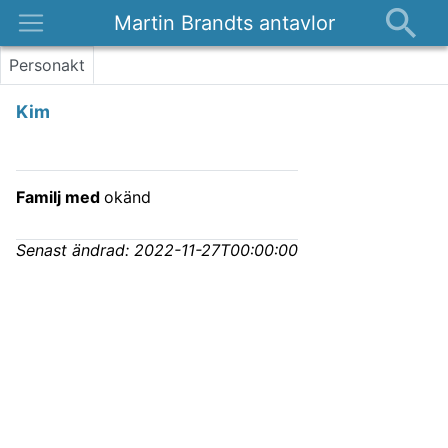
Martin Brandts antavlor
Platser
Personakt
Nyheter
Kim
Om
Kontakt
Familj med
okänd
Senast ändrad:
2022-11-27T00:00:00