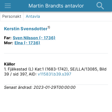
Martin Brandts antavlor
Platser
Personakt
Antavla
Nyheter
1)
Kerstin Svensdotter
Om
Far
:
Sven Nilsson (- 1736)
Kontakt
Mor
:
Elna (- 1736)
Källor
1
.
Fjälkestad (L) Kat:1 (1683-1742), SE/LLA/13085
, Bild
39 / sid 397, AID:
v115831.b39.s397
Senast ändrad:
2023-01-29T00:00:00