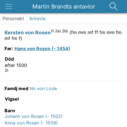
Martin Brandts antavlor
Platser
Personakt
Antavla
Nyheter
1) 2a) 2b)
Kersten von Rosen
(
fm mm mf ff fm mm fm
Om
mf fm f
)
Kontakt
Far
:
Hans von Rosen (- 1454)
Död
efter 1500
2)
Familj med
Nn von Lode
Vigsel
Barn
Johann von Rosen (- 1502)
Anna von Rosen (- 1509)