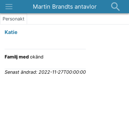
Martin Brandts antavlor
Platser
Personakt
Nyheter
Katie
Om
Kontakt
Familj med
okänd
Senast ändrad:
2022-11-27T00:00:00