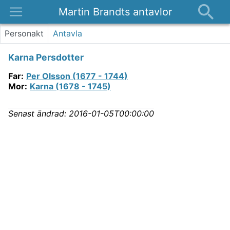
Martin Brandts antavlor
Platser
Personakt
Antavla
Nyheter
Karna Persdotter
Om
Far
:
Per Olsson (1677 - 1744)
Kontakt
Mor
:
Karna (1678 - 1745)
Senast ändrad:
2016-01-05T00:00:00