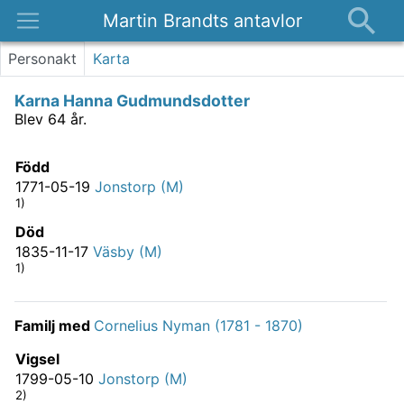
Martin Brandts antavlor
Platser
Personakt
Karta
Nyheter
Karna Hanna Gudmundsdotter
Om
Blev 64 år.
Kontakt
Född
1771-05-19
Jonstorp (M)
1)
Död
1835-11-17
Väsby (M)
1)
Familj med
Cornelius Nyman (1781 - 1870)
Vigsel
1799-05-10
Jonstorp (M)
2)