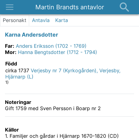
Martin Brandts antavlor
Platser
Personakt
Antavla
Karta
Nyheter
Karna Andersdotter
Om
Far
:
Anders Eriksson (1702 - 1769)
Kontakt
Mor
:
Hanna Bengtsdotter (1712 - 1794)
Född
cirka 1737
Verjesby nr 7 (Kyrkogården), Verjesby,
Hjärnarp (L)
1)
Noteringar
Gift 1759 med Sven Persson i Boarp nr 2
Källor
1
.
Familjer och gårdar i Hjärnarp 1670-1820 (CD)