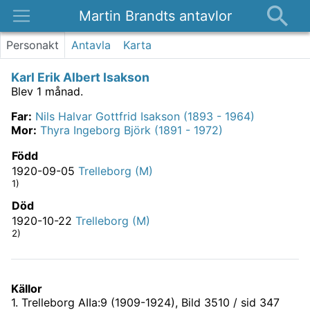
Martin Brandts antavlor
Platser
Personakt
Antavla
Karta
Nyheter
Karl Erik Albert Isakson
Om
Blev 1 månad.
Kontakt
Far
:
Nils Halvar Gottfrid Isakson (1893 - 1964)
Mor
:
Thyra Ingeborg Björk (1891 - 1972)
Född
1920-09-05
Trelleborg (M)
1)
Död
1920-10-22
Trelleborg (M)
2)
Källor
1
.
Trelleborg AIIa:9 (1909-1924)
, Bild 3510 / sid 347