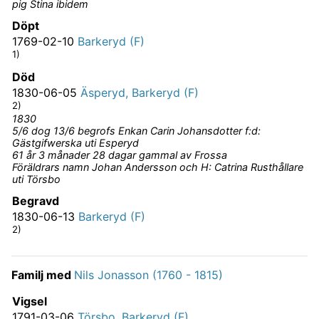
pig Stina ibidem
Döpt
1769-02-10
Barkeryd (F)
1)
Död
1830-06-05
Äsperyd, Barkeryd (F)
2)
1830
5/6 dog 13/6 begrofs Enkan Carin Johansdotter f:d:
Gästgifwerska uti Esperyd
61 år 3 månader 28 dagar gammal av Frossa
Föräldrars namn Johan Andersson och H: Catrina Rusthållare
uti Törsbo
Begravd
1830-06-13
Barkeryd (F)
2)
Familj med
Nils Jonasson (1760 - 1815)
Vigsel
1791-03-06
Törsbo, Barkeryd (F)