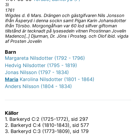
3)
1761
Wigdes d. 6 Mars. Drängen och gästgifvaren Nils Jonsson
ifrån Äsperyd i denna sockn samt Pigan Karin Johansdotter
ifrån Törsbo. Morgongåfvan var 60 lod silfver giftoman
tillstånd är tecknadt på lysesedeln vitnen Prostinnan Jovelin
Madenco[..] Djurman, Dr. Jöns i Prosteg. och Olof ibid. vigda
af Prosten Jovelin
Barn
Margareta Nilsdotter (1792 - 1796)
Hedvig Nilsdotter (1795 - 1819)
Jonas Nilsson (1797 - 1834)
Maria
Karolina Nilsdotter (1801 - 1864)
Anders Nilsson (1804 - 1834)
Källor
1
.
Barkeryd C:2 (1725-1772)
, sid 297
2
.
Barkeryd C:4 (1810-1843)
, sid 577
3
.
Barkeryd C:3 (1773-1809)
, sid 179