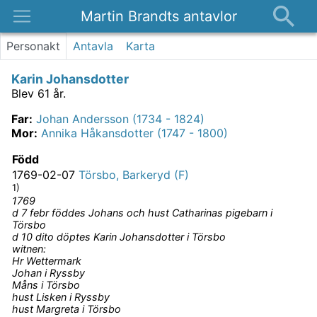
Martin Brandts antavlor
Platser
Personakt
Antavla
Karta
Nyheter
Karin Johansdotter
Om
Blev 61 år.
Kontakt
Far
:
Johan Andersson (1734 - 1824)
Mor
:
Annika Håkansdotter (1747 - 1800)
Född
1769-02-07
Törsbo, Barkeryd (F)
1)
1769
d 7 febr föddes Johans och hust Catharinas pigebarn i
Törsbo
d 10 dito döptes Karin Johansdotter i Törsbo
witnen:
Hr Wettermark
Johan i Ryssby
Måns i Törsbo
hust Lisken i Ryssby
hust Margreta i Törsbo