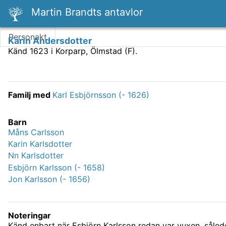
Martin Brandts antavlor
Personakt
Karin Andersdotter
Känd 1623 i Korparp, Ölmstad (F).
Familj med
Karl Esbjörnsson (- 1626)
Barn
Måns Carlsson
Karin Karlsdotter
Nn Karlsdotter
Esbjörn Karlsson (- 1658)
Jon Karlsson (- 1656)
Noteringar
Känd enbart när Esbjörn Karlsson redan var vuxen, sålede