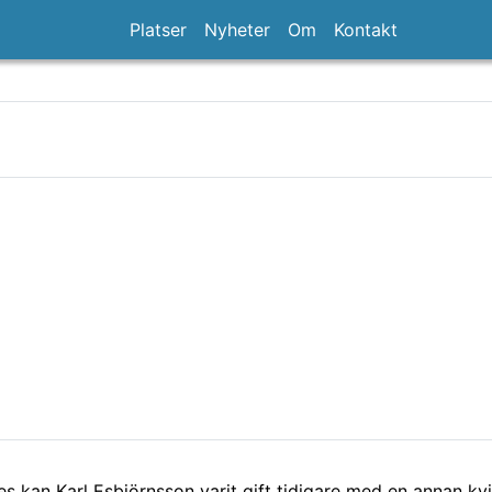
Platser
Nyheter
Om
Kontakt
s kan Karl Esbjörnsson varit gift tidigare med en annan kvi