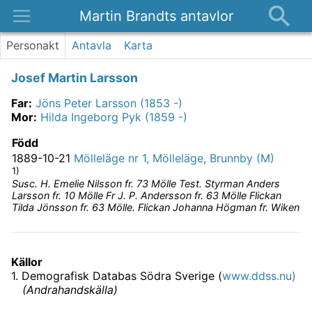
Martin Brandts antavlor
Platser
Personakt
Antavla
Karta
Nyheter
Josef Martin Larsson
Om
Far
:
Jöns Peter Larsson (1853 -)
Kontakt
Mor
:
Hilda Ingeborg Pyk (1859 -)
Född
1889-10-21
Mölleläge nr 1, Mölleläge, Brunnby (M)
1)
Susc. H. Emelie Nilsson fr. 73 Mölle Test. Styrman Anders
Larsson fr. 10 Mölle Fr J. P. Andersson fr. 63 Mölle Flickan
Tilda Jönsson fr. 63 Mölle. Flickan Johanna Högman fr. Wiken
Källor
1
.
Demografisk Databas Södra Sverige (
www.ddss.nu)
(
Andrahandskälla
)