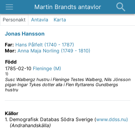
Martin Brandts antavlor
Platser
Personakt
Antavla
Karta
Nyheter
Jonas Hansson
Om
Far
:
Hans Pålfelt (1740 - 1787)
Kontakt
Mor
:
Anna Maja Norling (1749 - 1810)
Född
1785-02-10
Fleninge (M)
1)
Susc Walbergz hustru i Fleninge Testes Walberg, Nils Jönsson
pigan Ingar Tykes dotter alla i Flen Ryttarens Gundbergs
hustru
Källor
1
.
Demografisk Databas Södra Sverige (
www.ddss.nu)
(
Andrahandskälla
)