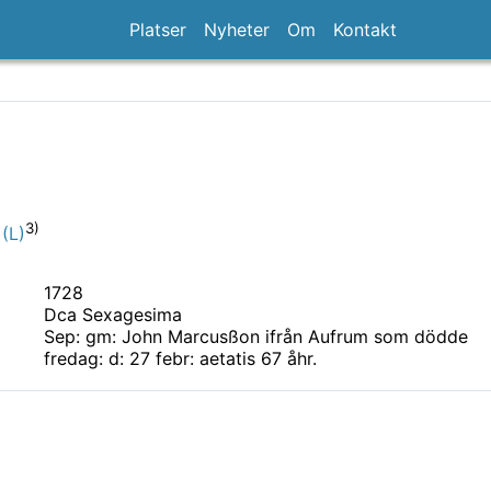
Platser
Nyheter
Om
Kontakt
3)
(L)
1728
Dca Sexagesima
Sep: gm: John Marcusßon ifrån Aufrum som dödde
fredag: d: 27 febr: aetatis 67 åhr.