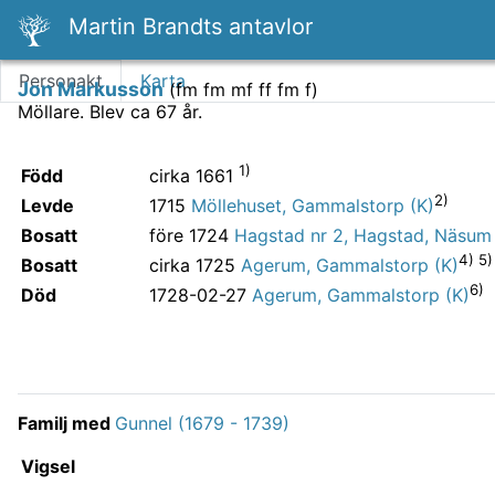
Martin Brandts antavlor
Personakt
Karta
Jon Markusson
(
fm fm mf ff fm f
)
Möllare.
Blev ca 67 år.
1)
Född
cirka 1661
2)
Levde
1715
Möllehuset, Gammalstorp (K)
Bosatt
före 1724
Hagstad nr 2, Hagstad, Näsum 
4) 5)
Bosatt
cirka 1725
Agerum, Gammalstorp (K)
6)
Död
1728-02-27
Agerum, Gammalstorp (K)
Familj med
Gunnel (1679 - 1739)
Vigsel