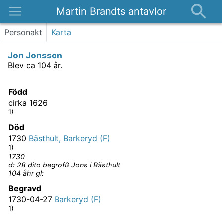
Martin Brandts antavlor
Platser
Personakt
Karta
Nyheter
Jon Jonsson
Om
Blev ca 104 år.
Kontakt
Född
cirka 1626
1)
Död
1730
Bästhult, Barkeryd (F)
1)
1730
d: 28 dito begrofß Jons i Bästhult
104 åhr gl:
Begravd
1730-04-27
Barkeryd (F)
1)