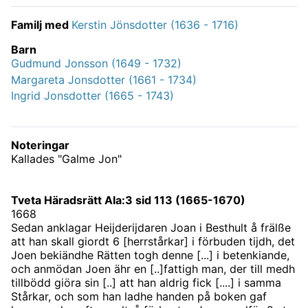
Familj med
Kerstin Jönsdotter (1636 - 1716)
Barn
Gudmund Jonsson (1649 - 1732)
Margareta Jonsdotter (1661 - 1734)
Ingrid Jonsdotter (1665 - 1743)
Noteringar
Kallades "Galme Jon"
Tveta Häradsrätt AIa:3 sid 113 (1665-1670)
1668
Sedan anklagar Heijderijdaren Joan i Besthult å frälße
att han skall giordt 6 [herrstårkar] i förbuden tijdh, det
Joen bekiändhe Rätten togh denne [...] i betenkiande,
och anmödan Joen ähr en [..]fattigh man, der till medh
tillbödd giöra sin [..] att han aldrig fick [....] i samma
Stårkar, och som han ladhe handen på boken gaf