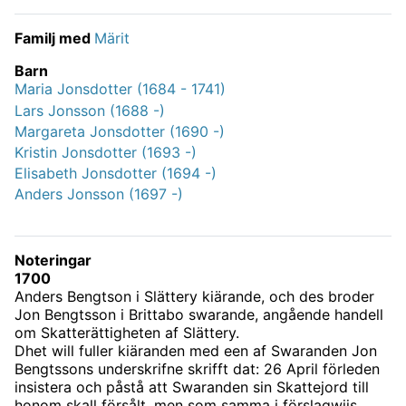
Familj med
Märit
Barn
Maria Jonsdotter (1684 - 1741)
Lars Jonsson (1688 -)
Margareta Jonsdotter (1690 -)
Kristin Jonsdotter (1693 -)
Elisabeth Jonsdotter (1694 -)
Anders Jonsson (1697 -)
Noteringar
1700
Anders Bengtson i Slättery kiärande, och des broder
Jon Bengtsson i Brittabo swarande, angående handell
om Skatterättigheten af Slättery.
Dhet will fuller kiäranden med een af Swaranden Jon
Bengtssons underskrifne skrifft dat: 26 April förleden
insistera och påstå att Swaranden sin Skattejord till
honom skall försålt, men som samma i förslagwijs