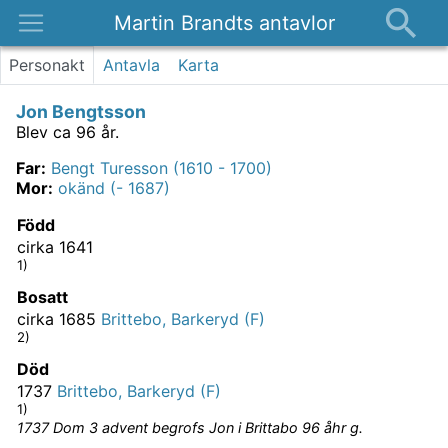
Martin Brandts antavlor
Platser
Personakt
Antavla
Karta
Nyheter
Jon Bengtsson
Om
Blev ca 96 år.
Kontakt
Far
:
Bengt Turesson (1610 - 1700)
Mor
:
okänd (- 1687)
Född
cirka 1641
1)
Bosatt
cirka 1685
Brittebo, Barkeryd (F)
2)
Död
1737
Brittebo, Barkeryd (F)
1)
1737 Dom 3 advent begrofs Jon i Brittabo 96 åhr g.