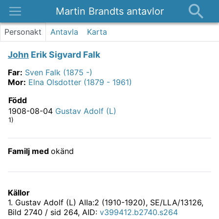
Martin Brandts antavlor
Platser
Personakt
Antavla
Karta
Nyheter
John
Erik Sigvard Falk
Om
Far
:
Sven Falk (1875 -)
Kontakt
Mor
:
Elna Olsdotter (1879 - 1961)
Född
1908-08-04
Gustav Adolf (L)
1)
Familj med
okänd
Källor
1
.
Gustav Adolf (L) AIIa:2 (1910-1920), SE/LLA/13126
,
Bild 2740 / sid 264, AID:
v399412.b2740.s264