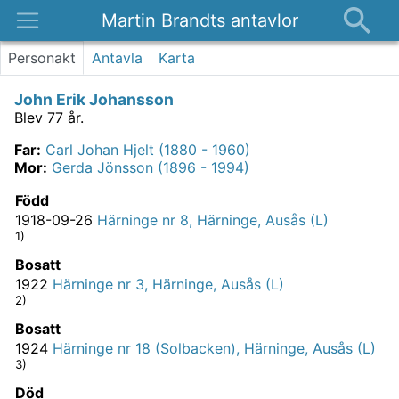
Martin Brandts antavlor
Platser
Personakt
Antavla
Karta
Nyheter
John Erik Johansson
Om
Blev 77 år.
Kontakt
Far
:
Carl Johan Hjelt (1880 - 1960)
Mor
:
Gerda Jönsson (1896 - 1994)
Född
1918-09-26
Härninge nr 8, Härninge, Ausås (L)
1)
Bosatt
1922
Härninge nr 3, Härninge, Ausås (L)
2)
Bosatt
1924
Härninge nr 18 (Solbacken), Härninge, Ausås (L)
3)
Död