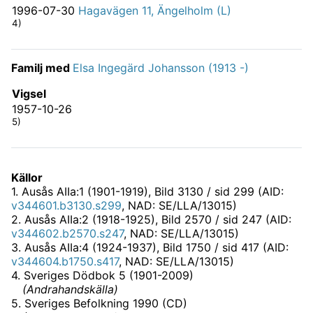
1996-07-30
Hagavägen 11, Ängelholm (L)
4)
Familj med
Elsa Ingegärd Johansson (1913 -)
Vigsel
1957-10-26
5)
Källor
1
.
Ausås AIIa:1 (1901-1919)
, Bild 3130 / sid 299 (AID:
v344601.b3130.s299
, NAD: SE/LLA/13015)
2
.
Ausås AIIa:2 (1918-1925)
, Bild 2570 / sid 247 (AID:
v344602.b2570.s247
, NAD: SE/LLA/13015)
3
.
Ausås AIIa:4 (1924-1937)
, Bild 1750 / sid 417 (AID:
v344604.b1750.s417
, NAD: SE/LLA/13015)
4
.
Sveriges Dödbok 5 (1901-2009)
(
Andrahandskälla
)
5
.
Sveriges Befolkning 1990 (CD)