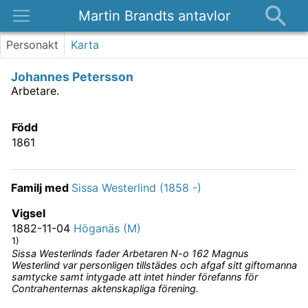
Martin Brandts antavlor
Platser
Personakt
Karta
Nyheter
Johannes Petersson
Om
Arbetare.
Kontakt
Född
1861
Familj med
Sissa Westerlind (1858 -)
Vigsel
1882-11-04
Höganäs (M)
1)
Sissa Westerlinds fader Arbetaren N-o 162 Magnus
Westerlind var personligen tillstädes och afgaf sitt giftomanna
samtycke samt intygade att intet hinder förefanns för
Contrahenternas aktenskapliga förening.