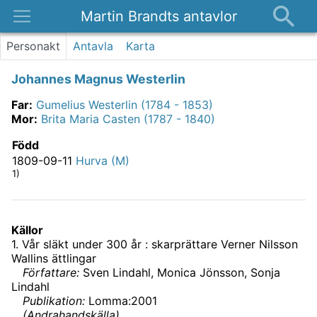
Martin Brandts antavlor
Platser
Personakt
Antavla
Karta
Nyheter
Johannes Magnus Westerlin
Om
Far
:
Gumelius Westerlin (1784 - 1853)
Kontakt
Mor
:
Brita Maria Casten (1787 - 1840)
Född
1809-09-11
Hurva (M)
1)
Källor
1
.
Vår släkt under 300 år : skarprättare Verner Nilsson
Wallins ättlingar
Författare:
Sven Lindahl, Monica Jönsson, Sonja
Lindahl
Publikation:
Lomma:2001
(
Andrahandskälla
)