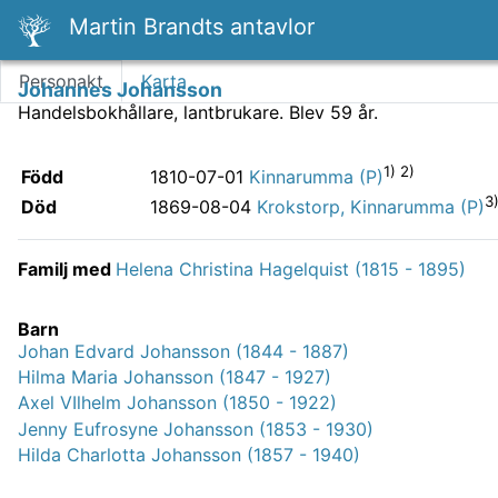
Martin Brandts antavlor
Personakt
Karta
Johannes Johansson
Handelsbokhållare, lantbrukare.
Blev 59 år.
1) 2)
Född
1810-07-01
Kinnarumma (P)
3
Död
1869-08-04
Krokstorp, Kinnarumma (P)
Familj med
Helena Christina Hagelquist (1815 - 1895)
Barn
Johan Edvard Johansson (1844 - 1887)
Hilma Maria Johansson (1847 - 1927)
Axel VIlhelm Johansson (1850 - 1922)
Jenny Eufrosyne Johansson (1853 - 1930)
Hilda Charlotta Johansson (1857 - 1940)