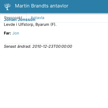
Martin Brandts antavlor
Personakt
Antavla
Johan Jonsson
Levde i Ulfstorp, Byarum (F).
Far
:
Jon
Senast ändrad:
2010-12-23T00:00:00