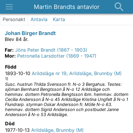
Martin Brandts antavlor
Platser
Personakt
Antavla
Karta
Nyheter
Johan Birger Brandt
Om
Blev 84 år.
Kontakt
Far
:
Jöns Peter Brandt (1867 - 1903)
Mor
:
Petronella Larsdotter (1869 - 1947)
Född
1893-10-10
Arildsläge nr 19, Arildsläge, Brunnby (M)
1)
Susc. hustrun Thilda Svensson fr. N-o 3 Bergahus. Testes:
sjöman Bernhard Bengtsson å N-o 12 Arildsläge och
hemmav. dottern Petronella Bengtsson ibm. hemmav. dottern
Cecilia Andersson å N-o 45 Arildsläge Kristina Ungfelt å N-o 1
Flundrarp. styrman Oskar Andersson fr. Mölle N-o 63.
hemmav. dottern Sigrid Andersson och postbudet Janne
Andersson å N-o 53 Arildsläge.
Död
1977-10-13
Arildsläge, Brunnby (M)