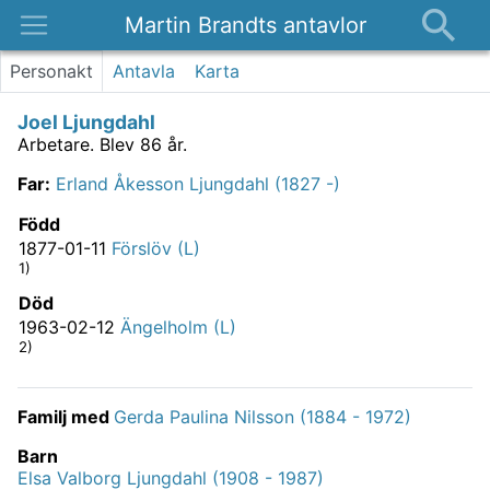
Martin Brandts antavlor
Platser
Personakt
Antavla
Karta
Nyheter
Joel Ljungdahl
Om
Arbetare.
Blev 86 år.
Kontakt
Far
:
Erland Åkesson Ljungdahl (1827 -)
Född
1877-01-11
Förslöv (L)
1)
Död
1963-02-12
Ängelholm (L)
2)
Familj med
Gerda Paulina Nilsson (1884 - 1972)
Barn
Elsa Valborg Ljungdahl (1908 - 1987)