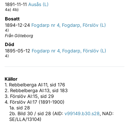
1891-11-11
Ausås (L)
4a) 4b)
Bosatt
1894-12-24
Fogdarp nr 4, Fogdarp, Förslöv (L)
4)
Från Göteborg
Död
1895-05-12
Fogdarp nr 4, Fogdarp, Förslöv (L)
4)
Källor
1
.
Rebbelberga AI:11
, sid 176
2
.
Rebbelberga AI:13
, sid 183
3
.
Förslöv AI:15
, sid 29
4
.
Förslöv AI:17 (1891-1900)
1
a
.
sid 28
2
b
.
Bild 30 / sid 28 (AID:
v99149.b30.s28
, NAD:
SE/LLA/13104)