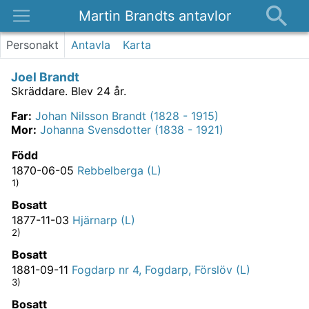
Martin Brandts antavlor
Platser
Personakt
Antavla
Karta
Nyheter
Joel Brandt
Om
Skräddare.
Blev 24 år.
Kontakt
Far
:
Johan Nilsson Brandt (1828 - 1915)
Mor
:
Johanna Svensdotter (1838 - 1921)
Född
1870-06-05
Rebbelberga (L)
1)
Bosatt
1877-11-03
Hjärnarp (L)
2)
Bosatt
1881-09-11
Fogdarp nr 4, Fogdarp, Förslöv (L)
3)
Bosatt