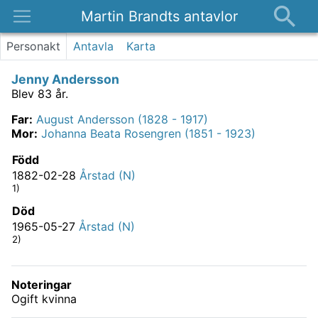
Martin Brandts antavlor
Platser
Personakt
Antavla
Karta
Nyheter
Jenny Andersson
Om
Blev 83 år.
Kontakt
Far
:
August Andersson (1828 - 1917)
Mor
:
Johanna Beata Rosengren (1851 - 1923)
Född
1882-02-28
Årstad (N)
1)
Död
1965-05-27
Årstad (N)
2)
Noteringar
Ogift kvinna