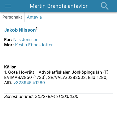
Martin Brandts antavlor
Platser
Personakt
Antavla
Nyheter
1)
Jakob Nilsson
Om
Far
:
Nils Jonsson
Kontakt
Mor
:
Kestin Ebbesdotter
Källor
1
.
Göta Hovrätt - Advokatfiskalen Jönköpings län (F)
EVIIAABA:850 (1733), SE/VALA/0382503
, Bild 1280,
AID:
v323945.b1280
Senast ändrad:
2022-10-15T00:00:00