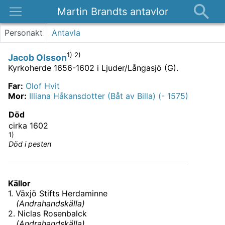
Martin Brandts antavlor
Platser
Personakt
Antavla
Nyheter
1) 2)
Jacob Olsson
Om
Kyrkoherde 1656-1602 i Ljuder/Långasjö (G).
Kontakt
Far
:
Olof Hvit
Mor
:
Illiana Håkansdotter (Båt av Billa) (- 1575)
Död
cirka 1602
1)
Död i pesten
Källor
1
.
Växjö Stifts Herdaminne
(
Andrahandskälla
)
2
.
Niclas Rosenbalck
(
Andrahandskälla
)