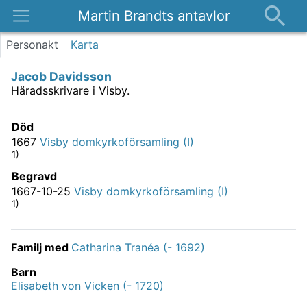
Martin Brandts antavlor
Platser
Personakt
Karta
Nyheter
Jacob Davidsson
Om
Häradsskrivare i Visby.
Kontakt
Död
1667
Visby domkyrkoförsamling (I)
1)
Begravd
1667-10-25
Visby domkyrkoförsamling (I)
1)
Familj med
Catharina Tranéa (- 1692)
Barn
Elisabeth von Vicken (- 1720)