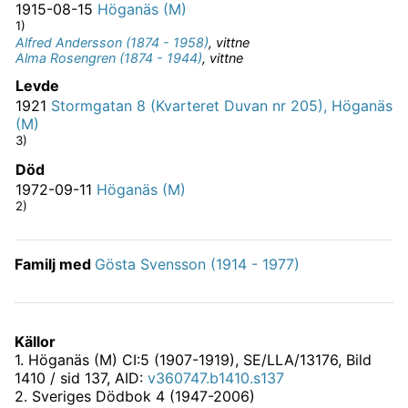
1915-08-15
Höganäs (M)
1)
Alfred Andersson (1874 - 1958)
,
vittne
Alma Rosengren (1874 - 1944)
,
vittne
Levde
1921
Stormgatan 8 (Kvarteret Duvan nr 205), Höganäs
(M)
3)
Död
1972-09-11
Höganäs (M)
2)
Familj med
Gösta Svensson (1914 - 1977)
Källor
1
.
Höganäs (M) CI:5 (1907-1919), SE/LLA/13176
, Bild
1410 / sid 137, AID:
v360747.b1410.s137
2
.
Sveriges Dödbok 4 (1947-2006)