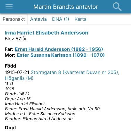
Martin Brandts antavlor
Platser
Personakt
Antavla
DNA (
1
)
Karta
Nyheter
Irma
Harriet Elisabeth Andersson
Om
Blev 57 år.
Kontakt
Far
:
Ernst
Harald Andersson (1882 - 1956)
Mor
:
Ester
Susanna Karlsson (1890 - 1970)
Född
1915-07-21
Stormgatan 8 (Kvarteret Duvan nr 205),
Höganäs (M)
1) 2)
1915
Född: Juli 21
Döpt: Aug 15
Irma Harriet Elisabet
Fader: Ernst Harald Andersson, bruksarb. No 59
Moder: h.h. Ester Susanna Karlsson
Faddrar: Förman Alfred Andersson
Döpt