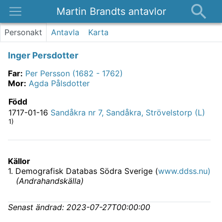
Martin Brandts antavlor
Platser
Personakt
Antavla
Karta
Nyheter
Inger Persdotter
Om
Far
:
Per Persson (1682 - 1762)
Kontakt
Mor
:
Agda Pålsdotter
Född
1717-01-16
Sandåkra nr 7, Sandåkra, Strövelstorp (L)
1)
Källor
1
.
Demografisk Databas Södra Sverige (
www.ddss.nu)
(
Andrahandskälla
)
Senast ändrad:
2023-07-27T00:00:00