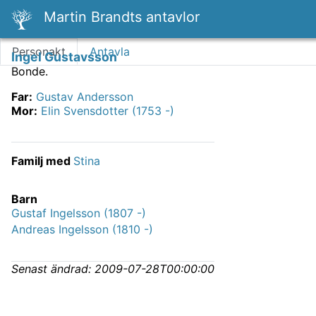
Martin Brandts antavlor
Personakt
Antavla
Ingel Gustavsson
Bonde.
Far
:
Gustav Andersson
Mor
:
Elin Svensdotter (1753 -)
Familj med
Stina
Barn
Gustaf Ingelsson (1807 -)
Andreas Ingelsson (1810 -)
Senast ändrad:
2009-07-28T00:00:00