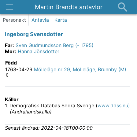
Martin Brandts antavlor
Platser
Personakt
Antavla
Karta
Nyheter
Ingeborg Svensdotter
Om
Far
:
Sven Gudmundsson Berg (- 1795)
Kontakt
Mor
:
Hanna Jönsdotter
Född
1763-04-29
Mölleläge nr 29, Mölleläge, Brunnby (M)
1)
Källor
1
.
Demografisk Databas Södra Sverige (
www.ddss.nu)
(
Andrahandskälla
)
Senast ändrad:
2022-04-18T00:00:00