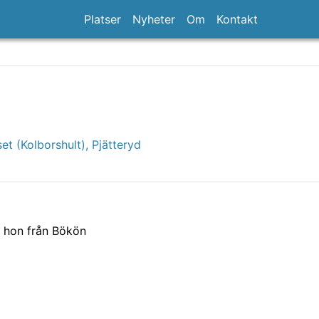
Platser
Nyheter
Om
Kontakt
et (Kolborshult), Pjätteryd
, hon från Bökön