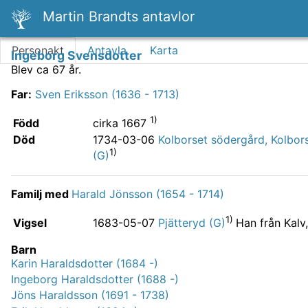
Martin Brandts antavlor
Personakt
Antavla
Karta
Ingeborg Svensdotter
Blev ca 67 år.
Far
:
Sven Eriksson (1636 - 1713)
1)
Född
cirka 1667
Död
1734-03-06
Kolborset södergård, Kolbors
1)
(G)
Familj med
Harald Jönsson (1654 - 1714)
1)
Vigsel
Han från Kalv
1683-05-07
Pjätteryd (G)
Barn
Karin Haraldsdotter (1684 -)
Ingeborg Haraldsdotter (1688 -)
Jöns Haraldsson (1691 - 1738)