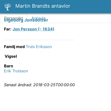
Martin Brandts antavlor
Personakt
Antavla
Ingeborg Jonsdotter
Far
:
Jon Persson (- 1634)
Familj med
Truls Eriksson
Vigsel
Barn
Erik Trulsson
Senast ändrad:
2018-03-25T00:00:00