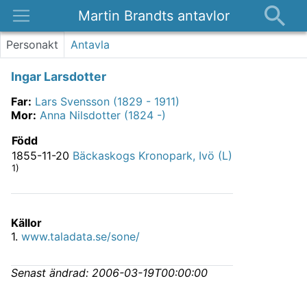
Martin Brandts antavlor
Platser
Personakt
Antavla
Nyheter
Ingar Larsdotter
Om
Far
:
Lars Svensson (1829 - 1911)
Kontakt
Mor
:
Anna Nilsdotter (1824 -)
Född
1855-11-20
Bäckaskogs Kronopark, Ivö (L)
1)
Källor
1
.
www.taladata.se/sone/
Senast ändrad:
2006-03-19T00:00:00