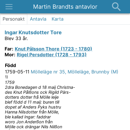
Martin Brandts antavlor
Platser
Personakt
Antavla
Karta
Nyheter
Ingar Knutsdotter Tore
Om
Blev 33 år.
Kontakt
Far
:
Knut Pålsson Thore (1723 - 1780)
Mor
:
Rigel Persdotter (1728 - 1793)
Född
1759-05-11
Mölleläge nr 35, Mölleläge, Brunnby (M)
1)
1759
2dra Bonedagen d 18 maij Christna-
des Knut Pålßons ock Rigild Pärs-
dotters dotter frå Mölle leije
blef född d 11 maij: buren till
dopet af Anders Pyks hustru
Hanna Nilsdotter från Mölle,
ble kallad Ingar: faddrar
woro Jon Anderßon från
Mölle ock drängar Nils Nilßon