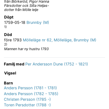
från Biörkeröd, Pigor Hanna
Pärsdotter ock Sißa Heljas-
dotter från Mölle leije
Döpt
1759-05-18
Brunnby (M)
1)
Död
före 1793
Mölleläge nr 62, Mölleläge, Brunnby (M)
2)
Mannen har ny hustru 1793
Familj med
Per Andersson Dune (1752 - 1821)
Vigsel
Barn
Anders Persson (1781 - 1781)
Anders Persson (1782 - 1785)
Christen Persson (1785 -)
Toren Persdotter (1788 -)