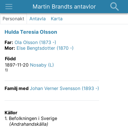
Martin Brandts antavlor
Platser
Personakt
Antavla
Karta
Nyheter
Hulda Teresia Olsson
Om
Far
:
Ola Olsson (1873 -)
Kontakt
Mor
:
Else Bengtsdotter (1870 -)
Född
1897-11-20
Nosaby (L)
1)
Familj med
Johan Verner Svensson (1893 -)
Källor
1
.
Befolkningen i Sverige
(
Andrahandskälla
)