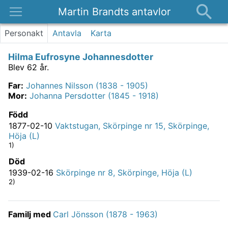
Martin Brandts antavlor
Platser
Personakt
Antavla
Karta
Nyheter
Hilma Eufrosyne Johannesdotter
Om
Blev 62 år.
Kontakt
Far
:
Johannes Nilsson (1838 - 1905)
Mor
:
Johanna Persdotter (1845 - 1918)
Född
1877-02-10
Vaktstugan, Skörpinge nr 15, Skörpinge,
Höja (L)
1)
Död
1939-02-16
Skörpinge nr 8, Skörpinge, Höja (L)
2)
Familj med
Carl Jönsson (1878 - 1963)