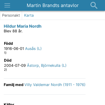
Martin Brandts antavlor
Platser
Personakt
Karta
Nyheter
Hildur Maria Nordh
Om
Blev 88 år.
Kontakt
Född
1916-06-01
Ausås (L)
1)
Död
2004-07-09
Åstorp, Björnekulla (L)
2)
Familj med
Villy Valdemar Nordh (1911 - 1976)
Källor