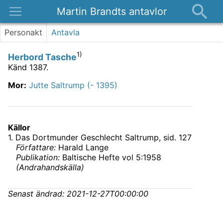
Martin Brandts antavlor
Platser
Personakt
Antavla
Nyheter
1)
Herbord Tasche
Om
Känd 1387.
Kontakt
Mor
:
Jutte Saltrump (- 1395)
Källor
1
.
Das Dortmunder Geschlecht Saltrump
, sid. 127
Författare:
Harald Lange
Publikation:
Baltische Hefte vol 5:1958
(
Andrahandskälla
)
Senast ändrad:
2021-12-27T00:00:00