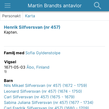
Martin Brandts antavlor
Platser
Personakt
Karta
Nyheter
Henrik Silfversvan (nr 457)
Om
Kapten.
Kontakt
Familj med
Sofia Gyldenstolpe
Vigsel
1671-05-03
Åbo, Finland
1)
Barn
Nils Mikael Silfversvan (nr 457) (1672 - 1759)
Leonard Silfversvan (nr 457) (1674 - 1750)
Carl Silfversvan (nr 457) (1675 - 1679)
Sabina Juliana Silfversvan (nr 457) (1677 - 1734)
Carl Fredrik Silfversvan (nr 457) (1680 - 1709)