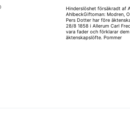
)
Hinderslöshet försäkradt af Al
AhlbeckGiftoman: Modren, Ol
Pers Dotter har före äktensk
28/8 1858 i Allerum Carl Fre
vara fader och förklarar de
äktenskapslöfte. Pommer