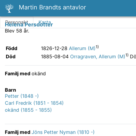
Martin Brandts antavlor
Personakt
Karta
Helena Persdotter
Blev 58 år.
1)
Född
1826-12-28
Allerum (M)
1)
Död
Dö
1885-08-04
Orragraven, Allerum (M)
Familj med
okänd
Barn
Petter (1848 -)
Carl Fredrik (1851 - 1854)
okänd (1855 - 1855)
Familj med
Jöns Petter Nyman (1810 -)