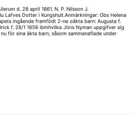
lerum d. 28 april 1861. N. P. Nilsson J.
u Lafves Dotter i Kungshult.Anmärkningar: Obs Helena
apets ingående framfödt 2-ne oäkta barn: Augusta f.
drick f. 28/1 1856 ibmhvilka Jöns Nyman uppgifver sig
m nu för sina äkta barn, såsom sammanaflade under